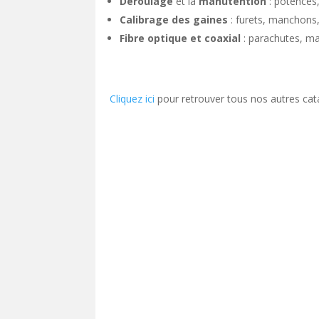
Déroulage
et la
manutention
: potences,
Calibrage des gaines
: furets, manchons,
Fibre optique et coaxial
: parachutes, m
Cliquez ici
pour retrouver tous nos autres cat