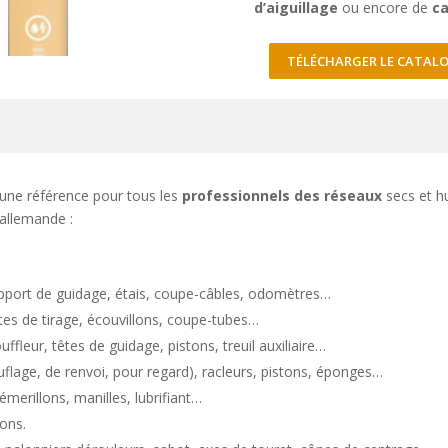
d’aiguillage
ou encore de
ca
TÉLÉCHARGER LE CATALO
une référence pour tous les
professionnels des réseaux
secs et hu
 allemande :
upport de guidage, étais, coupe-câbles, odomètres…
êtes de tirage, écouvillons, coupe-tubes…
ouffleur, têtes de guidage, pistons, treuil auxiliaire…
flage, de renvoi, pour regard), racleurs, pistons, éponges…
émerillons, manilles, lubrifiant…
lons.