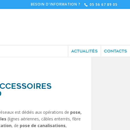
BESOIN D'INFORMATION ?
05 56 67 89 05
ACTUALITÉS
CONTACTS
ACCESSOIRES
D
réseaux est dédiés aux opérations de
pose,
les
(lignes aériennes, câbles enterrés, fibre
tation
, de
pose de canalisations
,