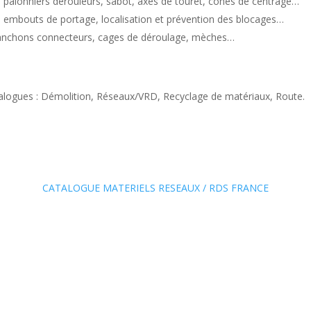
 palonniers dérouleurs, sabot, axes de touret, cônes de centrage…
 embouts de portage, localisation et prévention des blocages…
anchons connecteurs, cages de déroulage, mèches…
alogues : Démolition, Réseaux/VRD, Recyclage de matériaux, Route.
CATALOGUE MATERIELS RESEAUX / RDS FRANCE