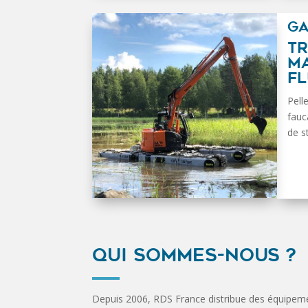
G
T
MA
FL
Pell
fauc
de 
QUI SOMMES-NOUS ?
Depuis 2006, RDS France distribue des équipem