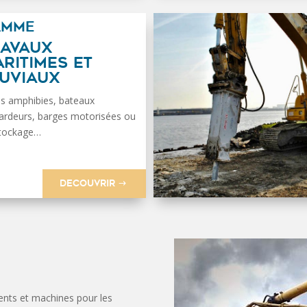
AMME
RAVAUX
RITIMES ET
UVIAUX
es amphibies, bateaux
ardeurs, barges motorisées ou
stockage…
DECOUVRIR
ents et machines pour les