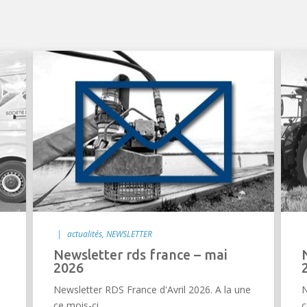
|
actualités
,
NEWSLETTER
newsletter rds france – mai
newsletter rds 
2026
Newsletter RDS France d'Avril 2026. A la une
N
ce mois-ci...
c