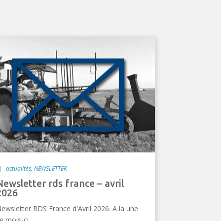
|
actualités
,
NEWSLETTER
france – avril
2026
ewsletter RDS France d'Avril 2026. A la une
e mois-ci...