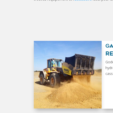
G
R
Gode
hydr
cass