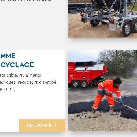
AMME
ECYCLAGE
ts cribleurs, aimants
auliques, recycleurs d’enrobé,
e-rails…
DECOUVRIR