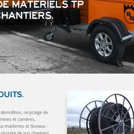
UITS.
 démolition, recyclage de
mines et carrières,
 maritimes et fluviaux :
 réussite de vos chantiers.