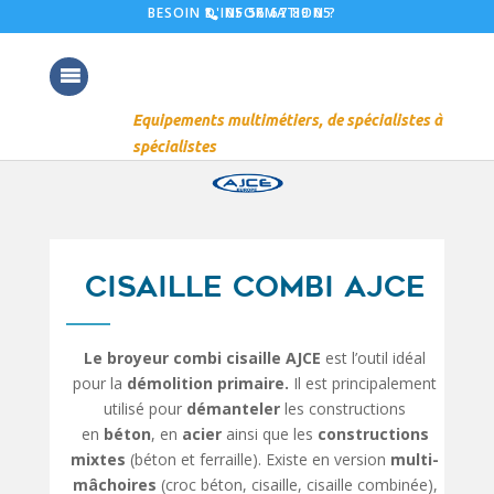
05 56 67 89 05
BESOIN D'INFORMATION ?
CISAILLE COMBI AJCE
Le broyeur combi cisaille AJCE
est l’outil idéal
pour la
démolition primaire.
Il est principalement
utilisé pour
démanteler
les constructions
en
béton
, en
acier
ainsi que les
constructions
mixtes
(béton et ferraille). Existe en version
multi-
mâchoires
(croc béton, cisaille, cisaille combinée),