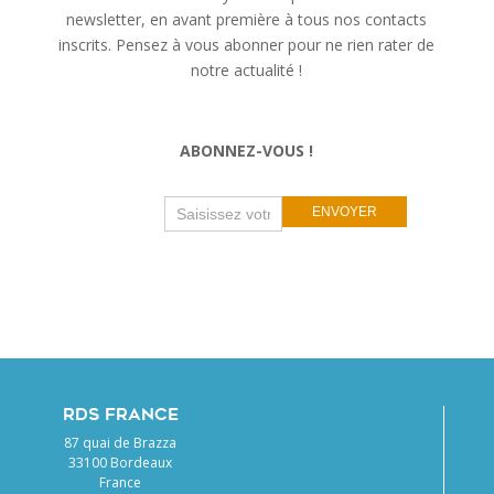
newsletter, en avant première à tous nos contacts
inscrits. Pensez à vous abonner pour ne rien rater de
notre actualité !
ABONNEZ-VOUS !
Newsletter
If
ENVOYER
you
are
human,
leave
this
field
blank.
RDS FRANCE
87 quai de Brazza
33100 Bordeaux
France