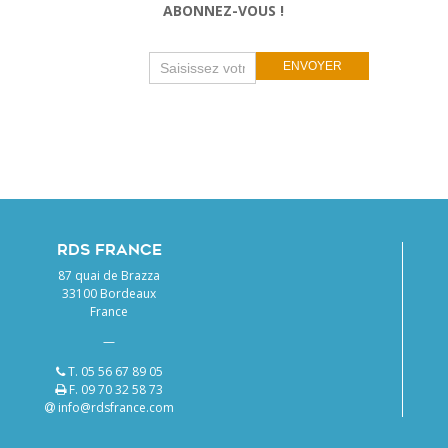
ABONNEZ-VOUS !
Newsletter
If
ENVOYER
you
are
human,
leave
this
field
blank.
RDS FRANCE
87 quai de Brazza
33100 Bordeaux
France
—
T. 05 56 67 89 05
F. 09 70 32 58 73
info@rdsfrance.com