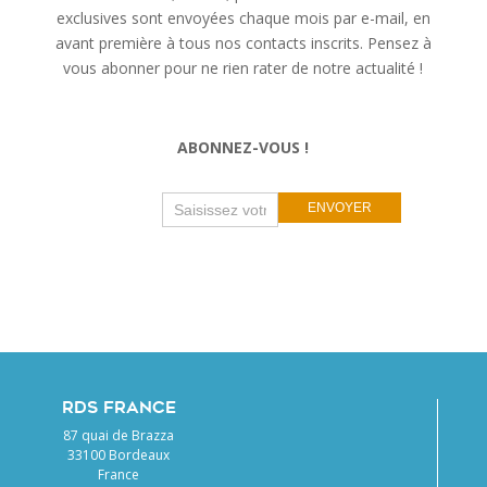
exclusives sont envoyées chaque mois par e-mail, en
avant première à tous nos contacts inscrits. Pensez à
vous abonner pour ne rien rater de notre actualité !
ABONNEZ-VOUS !
Newsletter
If
ENVOYER
you
are
human,
leave
this
field
blank.
RDS FRANCE
87 quai de Brazza
33100 Bordeaux
France