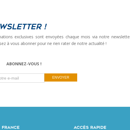
wsletter !
ations exclusives sont envoyées chaque mois via notre newslette
sez à vous abonner pour ne rien rater de notre actualité !
ABONNEZ-VOUS !
If
ENVOYER
you
are
human,
leave
this
field
blank.
 FRANCE
ACCÈS RAPIDE