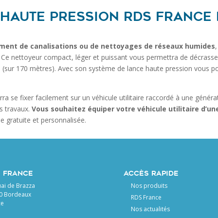
haute pression RDS France 
ement de canalisations ou de nettoyages de réseaux humides
Ce nettoyeur compact, léger et puissant vous permettra de décrasser t
(sur 170 mètres). Avec son système de lance haute pression vous pourr
ra se fixer facilement sur un véhicule utilitaire raccordé à une génér
os travaux.
Vous souhaitez équiper votre véhicule utilitaire d’
 gratuite et personnalisée.
 FRANCE
ACCÈS RAPIDE
ai de Brazza
Nos produits
0 Bordeaux
RDS France
ce
Nos actualités