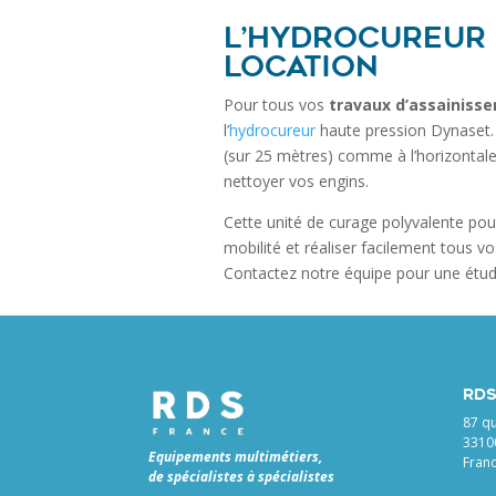
L’hydrocureur 
location
Pour tous vos
travaux d’assainiss
l’
hydrocureur
haute pression Dynaset. 
(sur 25 mètres) comme à l’horizontale 
nettoyer vos engins.
Cette unité de curage polyvalente pour
mobilité et réaliser facilement tous v
Contactez notre équipe pour une étude
RDS
87 qu
3310
Equipements multimétiers,
Fran
de spécialistes à spécialistes
—