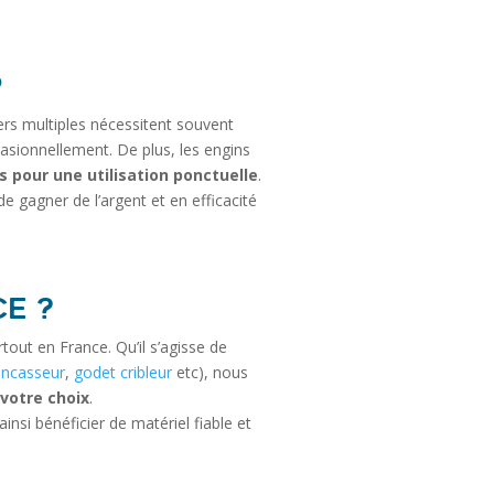
P
ers multiples nécessitent souvent
ccasionnellement. De plus, les engins
is pour une utilisation ponctuelle
.
de gagner de l’argent et en efficacité
e ?
out en France. Qu’il s’agisse de
oncasseur
,
godet cribleur
etc), nous
votre choix
.
nsi bénéficier de matériel fiable et