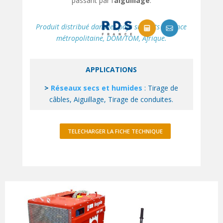
passant par l’
aiguillage
.
Produit distribué dans les pays suivants : France
métropolitaine, DOM/TOM, Afrique.
APPLICATIONS
>
Réseaux secs et humides
: Tirage de
câbles, Aiguillage, Tirage de conduites.
TELECHARGER LA FICHE TECHNIQUE