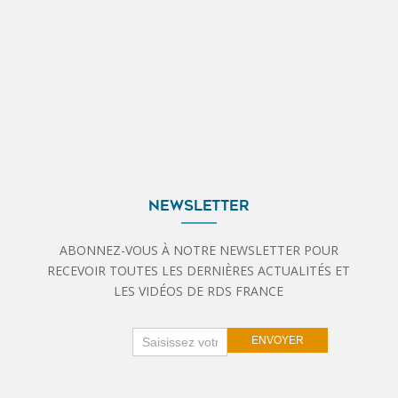
NEWSLETTER
ABONNEZ-VOUS À NOTRE NEWSLETTER POUR
RECEVOIR TOUTES LES DERNIÈRES ACTUALITÉS ET
LES VIDÉOS DE RDS FRANCE
Newsletter
If
ENVOYER
you
are
human,