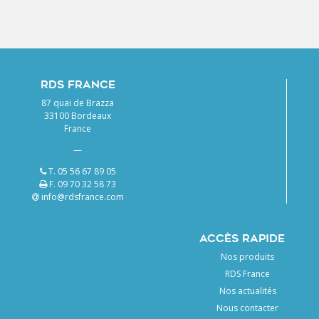
leave
this
field
blank.
RDS FRANCE
87 quai de Brazza
33100 Bordeaux
France
—
T. 05 56 67 89 05
F. 09 70 32 58 73
info@rdsfrance.com
ACCÈS RAPIDE
Nos produits
RDS France
Nos actualités
Nous contacter