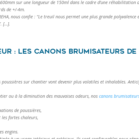
Dn 600mm sur une longueur de 150ml dans le cadre d’une réhabilitation 
rds de +/-4m.
EHA, nous confie : “Le treuil nous permet une plus grande polyvalence 
. […].
ur : Les canons brumisateurs de
s poussières sur chantier vont devenir plus volatiles et inhalables. Antic
ntier ou à la diminution des mauvaises odeurs, nos
canons brumisateur
ations de poussières,
 les fortes chaleurs,
es engins.
née à un usage intérieur et extérieur. Ils sont configurables pour rép